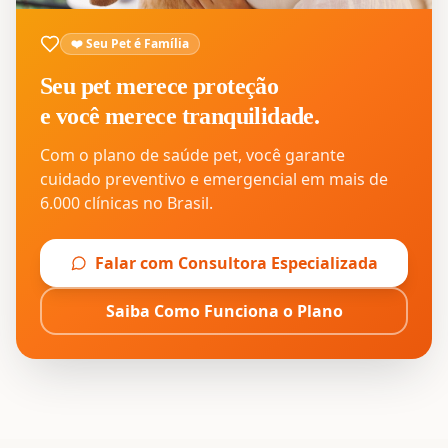
❤️ Seu Pet é Família
Seu pet merece proteção
e você merece tranquilidade.
Com o plano de saúde pet, você garante
cuidado preventivo e emergencial em mais de
6.000 clínicas no Brasil.
Falar com Consultora Especializada
Saiba Como Funciona o Plano