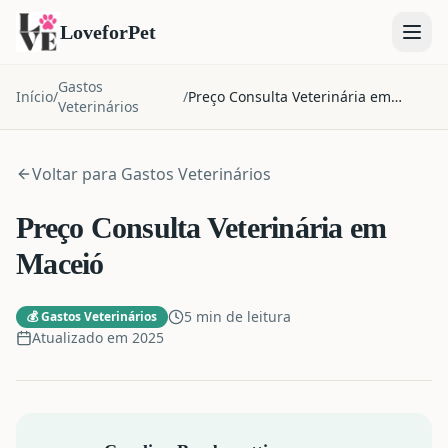
LoveforPet
Gastos
Início
/
/
Preço Consulta Veterinária em
Veterinários
Maceió
Voltar para
Gastos Veterinários
Preço Consulta Veterinária em
Maceió
5 min de leitura
💰
Gastos Veterinários
Atualizado em
2025